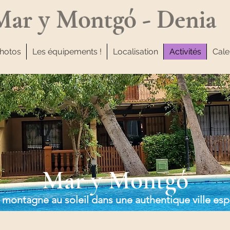
Mar y Montgó - Denia
photos
Les équipements !
Localisation
Activités
Cale
Mar y Montgó
 montagne au soleil dans une authentique ville es