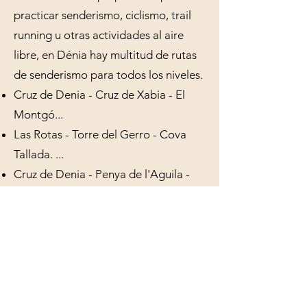
practicar senderismo, ciclismo, trail
running u otras actividades al aire
libre, en Dénia hay multitud de rutas
de senderismo para todos los niveles.
Cruz de Denia - Cruz de Xabia - El
Montgó...
Las Rotas - Torre del Gerro - Cova
Tallada. ...
Cruz de Denia - Penya de l'Aguila -
Cova Ampla. ...
La Marineta Cassiana. ...
Ermita del Padre Padre - Cova de
l'Aigua. ...
PR-CV 355 - Cabo Gros del Montgó
...