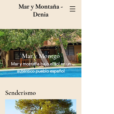
Mar y Montaña -
Denia
Mar y Montgó
Mar y montaña bajo el sol en un
auténtico pueblo español
Senderismo